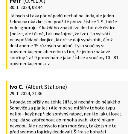
Petr
(O.H.L.A.)
30. 1. 2024, 08:44
Já bych si taky pár nápadů nechal na jindy, ale jeden
řeknu na ukázku: jsou použité pouze číslice 1-9, takže
nulu ignoruju. Z každého znaků lze dostat dvě číslice
(nelze, ale těsně, tak uvažujme, že lze). To vytváří
neuspořádané dvojice, které se dají vynásobit, čímž
dostaneme 35 různých součinů. Tyto součiny si
opísmenkujeme abecedou s tím, že jednoznakové
součiny 1 až 9 ponecháme jako číslice a součiny 10 - 81
opísmenkujeme a-z
Ivo C.
(Albert Stallone)
29. 1. 2024, 21:36
Nápady, co přišly na téhle šifře, si nechám do nějakého
Sendviče za pár let:) Ale moc se mi šifry tohoto typu
nelíbí - když nepřijde správný nápad, není to jak utlouct,
resp. dá se zabřednout do mnoha úvah, které nikam
nevedou. Ale nezbývalo nám moc času, takže jsme to
před sedmou logicky deadovali. Šifra se bohužel