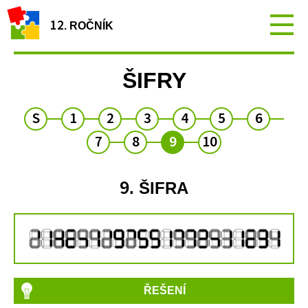
12
. ROČNÍK
ŠIFRY
S
1
2
3
4
5
6
7
8
9
10
9
. ŠIFRA
ŘEŠENÍ