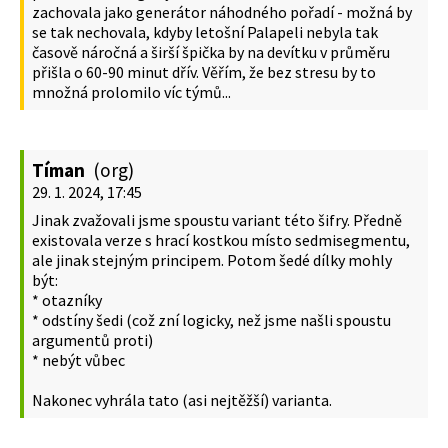
zachovala jako generátor náhodného pořadí - možná by
se tak nechovala, kdyby letošní Palapeli nebyla tak
časově náročná a širší špička by na devítku v průměru
přišla o 60-90 minut dřív. Věřím, že bez stresu by to
množná prolomilo víc týmů...
Tíman
(org)
29. 1. 2024, 17:45
Jinak zvažovali jsme spoustu variant této šifry. Předně
existovala verze s hrací kostkou místo sedmisegmentu,
ale jinak stejným principem. Potom šedé dílky mohly
být:
* otazníky
* odstíny šedi (což zní logicky, než jsme našli spoustu
argumentů proti)
* nebýt vůbec
Nakonec vyhrála tato (asi nejtěžší) varianta.