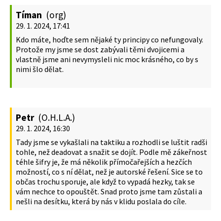
Tíman
(org)
29. 1. 2024, 17:41
Kdo máte, hoďte sem nějaké ty principy co nefungovaly.
Protože my jsme se dost zabývali těmi dvojicemi a
vlastně jsme ani nevymysleli nic moc krásného, co by s
nimi šlo dělat.
Petr
(O.H.L.A.)
29. 1. 2024, 16:30
Tady jsme se vykašlali na taktiku a rozhodli se luštit radši
tohle, než deadovat a snažit se dojít. Podle mě zákeřnost
téhle šifry je, že má několik přímočařejších a hezčích
možností, co s ní dělat, než je autorské řešení. Sice se to
občas trochu sporuje, ale když to vypadá hezky, tak se
vám nechce to opouštět. Snad proto jsme tam zůstali a
nešli na desítku, která by nás v klidu poslala do cíle.