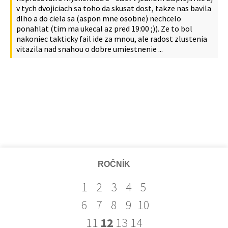
v tych dvojiciach sa toho da skusat dost, takze nas bavila
dlho a do ciela sa (aspon mne osobne) nechcelo
ponahlat (tim ma ukecal az pred 19:00 ;)). Ze to bol
nakoniec takticky fail ide za mnou, ale radost zlustenia
vitazila nad snahou o dobre umiestnenie ...
ROČNÍK
1
2
3
4
5
6
7
8
9
10
11
12
13
14