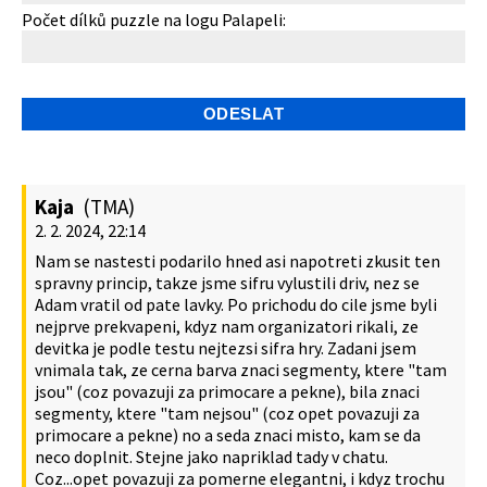
Počet dílků puzzle na logu Palapeli:
Kaja
(TMA)
2. 2. 2024, 22:14
Nam se nastesti podarilo hned asi napotreti zkusit ten
spravny princip, takze jsme sifru vylustili driv, nez se
Adam vratil od pate lavky. Po prichodu do cile jsme byli
nejprve prekvapeni, kdyz nam organizatori rikali, ze
devitka je podle testu nejtezsi sifra hry. Zadani jsem
vnimala tak, ze cerna barva znaci segmenty, ktere "tam
jsou" (coz povazuji za primocare a pekne), bila znaci
segmenty, ktere "tam nejsou" (coz opet povazuji za
primocare a pekne) no a seda znaci misto, kam se da
neco doplnit. Stejne jako napriklad tady v chatu.
Coz...opet povazuji za pomerne elegantni, i kdyz trochu