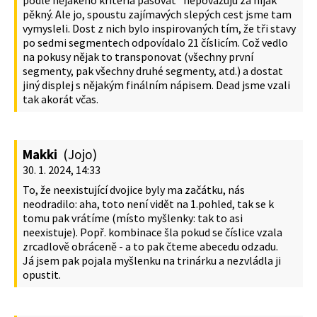
pěkný. Ale jo, spoustu zajímavých slepých cest jsme tam
vymysleli. Dost z nich bylo inspirovaných tím, že tři stavy
po sedmi segmentech odpovídalo 21 číslicím. Což vedlo
na pokusy nějak to transponovat (všechny první
segmenty, pak všechny druhé segmenty, atd.) a dostat
jiný displej s nějakým finálním nápisem. Dead jsme vzali
tak akorát včas.
Makki
(Jojo)
30. 1. 2024, 14:33
To, že neexistující dvojice byly ma začátku, nás
neodradilo: aha, toto není vidět na 1.pohled, tak se k
tomu pak vrátíme (místo myšlenky: tak to asi
neexistuje). Popř. kombinace šla pokud se číslice vzala
zrcadlově obráceně - a to pak čteme abecedu odzadu.
Já jsem pak pojala myšlenku na trinárku a nezvládla ji
opustit.