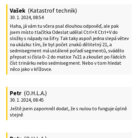
Vašek
(Katastrof technik)
30. 1. 2024, 08:54
Haha, já vám tu včera psal dlouhou odpověď, ale pak
jsem místo tlačítka Odeslat udělal Ctrl+X Ctrl+V do
složky s nápady na šifry. Tak taky aspoň jedna slepá větev
na ukázku: tím, že byl počet znaků dělitelný 21, a
sedmisegment má ustálené pořadí segmentů, svádělo
přepsat si čísla 0–2 do matice 7x21 a zkoušet po řádcích
číst trinárku nebo sedmisegment. Nebo v tom hledat
něco jako v křížovce.
Petr
(O.H.L.A.)
30. 1. 2024, 08:45
Ještě jsem zapomněl dodat, že s nulou to funguje úplně
stejně