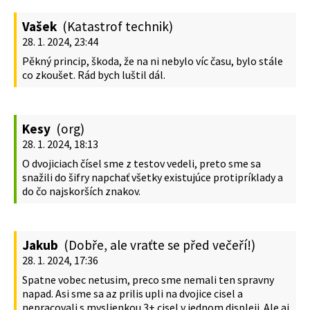
Vašek
(Katastrof technik)
28. 1. 2024, 23:44
Pěkný princip, škoda, že na ni nebylo víc času, bylo stále
co zkoušet. Rád bych luštil dál.
Kesy
(org)
28. 1. 2024, 18:13
O dvojiciach čísel sme z testov vedeli, preto sme sa
snažili do šifry napchať všetky existujúce protipríklady a
do čo najskorších znakov.
Jakub
(Dobře, ale vraťte se před večeří!)
28. 1. 2024, 17:36
Spatne vobec netusim, preco sme nemali ten spravny
napad. Asi sme sa az prilis upli na dvojice cisel a
nepracovali s myslienkou 3+ cisel v jednom displeji. Ale aj