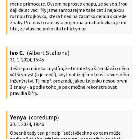
mene primocare. Ovsem naprosto chapu, ze se se sifrou
daji delat veci. My jsme samozrejme take cetli nejakou
ruznou trojkovku, ktera hned na zacatku delala skarede
znaky. Pro nas to ale byla prijemna pruchodovka a je mi
lito, ze vlastne pokosila tolik tymu:(
Ivo C.
(Albert Stallone)
31. 1. 2024, 15:45
Ještě poznámka: myslím, že tenhle typ šifer dává o něco
větší smysl (a je lehčí), když nabízejí možnost reversního
inženýrství. Tj. např. prozradí, jakou tajenku nesou první
3 znaky - a podle toho je pak možné rekonstruovat
pravidla šifry.
Yenya
(coredump)
30. 1. 2024, 19:46
Obecně tady ten princip "sečti všechno co tam může
podle nějakého kritéria pasovat" nepovažuju za nijak